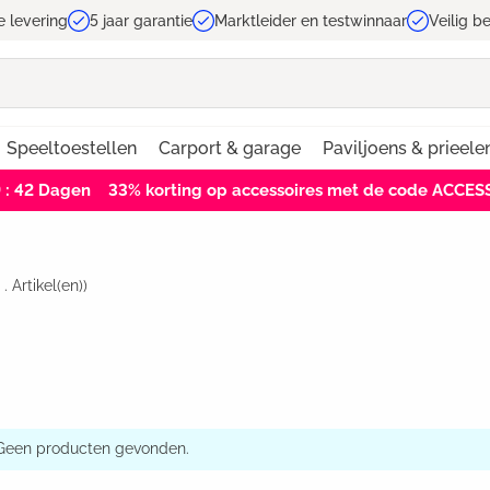
e levering
5 jaar garantie
Marktleider en testwinnaar
Veilig b
Speeltoestellen
Carport & garage
Paviljoens & prieele
9 : 41
Dagen
33% korting op accessoires met de code ACCES
. .
Artikel(en))
Geen producten gevonden.