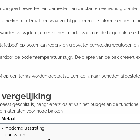
arde goed bewerken en bemesten, en de planten eenvoudig planten en
 te herkennen. Graaf- en vraatzuchtige dieren of slakken hebben min
orden verwijderd, en er komen minder zaden in de hoge bak terecht
 “tafelbed” op poten kan regen- en gietwater eenvoudig weglopen e
rdoor de bodemtemperatuur stijgt. De diepte van de bak creëert ex
 op een terras worden geplaatst. Een klein, naar beneden afgesloten 
vergelijking
meest geschikt is, hangt enerzijds af van het budget en de functione
are materialen voor hoge bakken.
Metaal
- moderne uitstraling

- duurzaam
