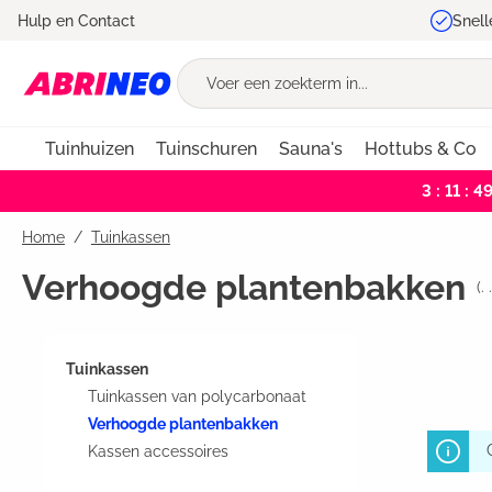
Hulp en Contact
Snell
oekopdracht
Ga naar de hoofdnavigatie
Tuinhuizen
Tuinschuren
Sauna's
Hottubs & Co
3 : 11 : 4
Home
Tuinkassen
Verhoogde plantenbakken
(
. 
Tuinkassen
Tuinkassen van polycarbonaat
Verhoogde plantenbakken
Kassen accessoires