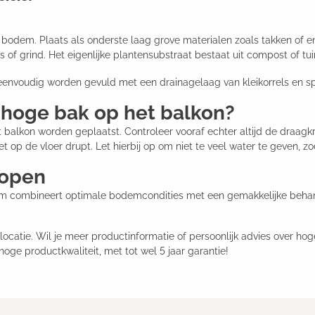
 bodem. Plaats als onderste laag grove materialen zoals takken of
 of grind. Het eigenlijke plantensubstraat bestaat uit compost of tu
eenvoudig worden gevuld met een drainagelaag van kleikorrels en s
n hoge bak op het balkon?
lkon worden geplaatst. Controleer vooraf echter altijd de draagkr
 op de vloer drupt. Let hierbij op om niet te veel water te geven, zo
kopen
m combineert optimale bodemcondities met een gemakkelijke behandel
locatie. Wil je meer productinformatie of persoonlijk advies over 
 hoge productkwaliteit, met tot wel 5 jaar garantie!