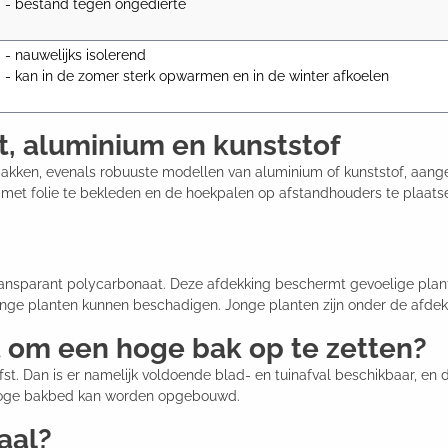
- bestand tegen ongedierte
- nauwelijks isolerend

- kan in de zomer sterk opwarmen en in de winter afkoelen
, aluminium en kunststof
bakken, evenals robuuste modellen van aluminium of kunststof, aan
 met folie te bekleden en de hoekpalen op afstandhouders te plaat
nsparant polycarbonaat. Deze afdekking beschermt gevoelige planten
onge planten kunnen beschadigen. Jonge planten zijn onder de afdekk
 om een hoge bak op te zetten?
st. Dan is er namelijk voldoende blad- en tuinafval beschikbaar, en
 hoge bakbed kan worden opgebouwd.
aal?