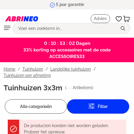
5 jaar garantie
hoofdinhoud
Advies
0 : 10 : 53 : 02
Dagen
33% korting op accessoires met de code
ACCESSOIRES33
Home
Tuinhuizen
/
Landelijke tuinhuizen
/
Tuinhuizen per afmeting
Tuinhuizen 3x3m
(
. . .
Artikel(en))
Alle categorieën
Filter
De producten konden niet worden geladen.
Probeer het opnieuw.