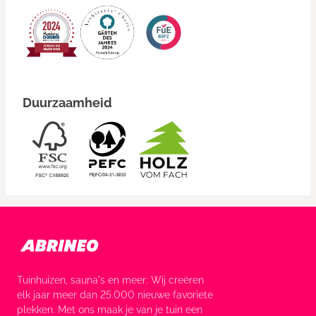
Duurzaamheid
Tuinhuizen, sauna's en meer: Wij creëren
elk jaar meer dan 25.000 nieuwe favoriete
plekken. Met ons maak je van je tuin een