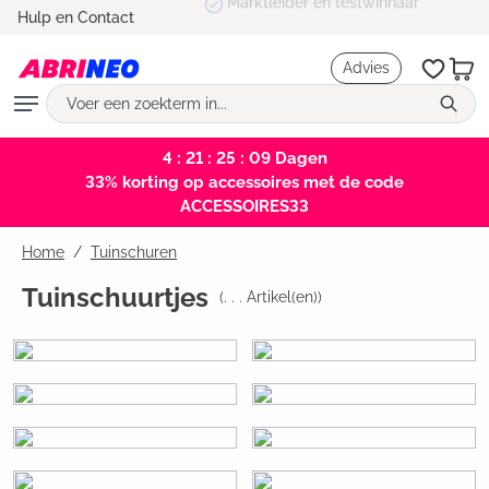
Marktleider en testwinnaar
Hulp en Contact
hoofdinhoud
Advies
4 : 21 : 25 : 09
Dagen
33% korting op accessoires met de code
ACCESSOIRES33
Home
Tuinschuren
Tuinschuurtjes
(
. . .
Artikel(en))