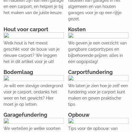
en nadelen zijn van een garage
nadelen van garages in het
en een carport, en helpen je bij
algemeen en van houten
het maken van de juiste keuze.
garages voor je op een rijtje
gezet.
Hout voor carport
Kosten
Welk hout is het meest
We geven je een overzicht van
geschikt voor de bouw van je
gangbare carporttypes en
nieuwe carport? We leggen
bijbehorende prijzen: alles in
het in dit artikel voor je uit!
één oogopslag!
Bodemlaag
Carportfundering
Je wilt een stevige ondergrond
We laten je zien hoe je zelf een
voor je carport, ondanks het
fundering voor je carport kunt
weer en het gewicht? Hier
maken en geven praktische
moet je op letten.
tips.
Garagefundering
Opbouw
We vertellen je welke soorten
Tips voor de opbouw: van