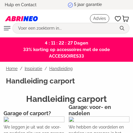
Marktleider en testwinnaar
Hulp en Contact
hoofdinhoud
Advies
4 : 11 : 22 : 26
Dagen
33% korting op accessoires met de code
ACCESSOIRES33
Home
Inspiratie
/
Handleiding
Handleiding carport
Handleiding carport
Garage: voor- en
Garage of carport?
nadelen
We leggen je uit wat de voor-
We hebben de voordelen en