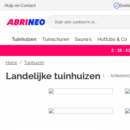
Hulp en Contact
Snell
oekopdracht
Ga naar de hoofdnavigatie
Tuinhuizen
Tuinschuren
Sauna's
Hottubs & Co
2 : 18 : 5
Home
Tuinhuizen
Landelijke tuinhuizen
(
. . .
Artikel(en)