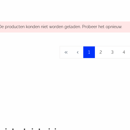
De producten konden niet worden geladen. Probeer het opnieuw.
1
2
3
4