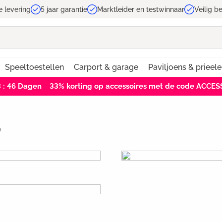
e levering
5 jaar garantie
Marktleider en testwinnaar
Veilig b
Speeltoestellen
Carport & garage
Paviljoens & prieel
3 : 45
Dagen
33% korting op accessoires met de code ACCE
)