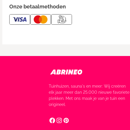
Onze betaalmethoden
Tuinhuizen, sauna's en meer: Wij creëren
elk jaar meer dan 25.000 nieuwe favoriete
plekken. Met ons maak je van je tuin een
origineel.