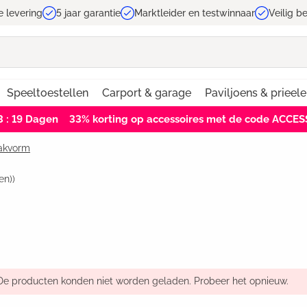
e levering
5 jaar garantie
Marktleider en testwinnaar
Veilig b
Speeltoestellen
Carport & garage
Paviljoens & prieel
3 : 18
Dagen
33% korting op accessoires met de code ACCE
dakvorm
en))
De producten konden niet worden geladen. Probeer het opnieuw.