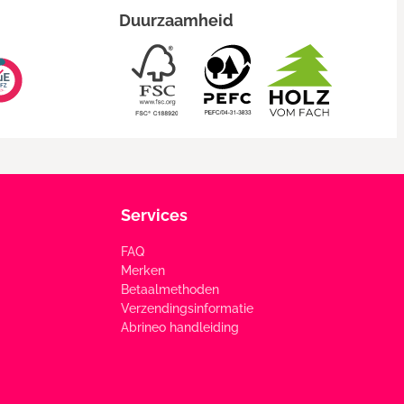
Duurzaamheid
Services
FAQ
Merken
Betaalmethoden
Verzendingsinformatie
Abrineo handleiding