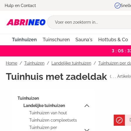
Hulp en Contact
Snell
oekopdracht
Ga naar de hoofdnavigatie
Tuinhuizen
Tuinschuren
Sauna's
Hottubs & Co
3 : 05 : 3
Home
Tuinhuizen
/
Landelijke tuinhuizen
/
Tuinhuizen per 
Tuinhuis met zadeldak
(
. . .
Artikel(
Tuinhuizen
Landelijke tuinhuizen
Tuinhuizen van hout
Tuinhuizen compleetsets
Tuinhuizen per