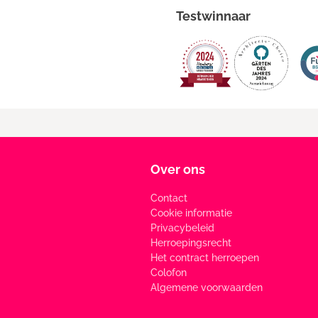
Testwinnaar
Over ons
Contact
Cookie informatie
Privacybeleid
Herroepingsrecht
Het contract herroepen
Colofon
Algemene voorwaarden