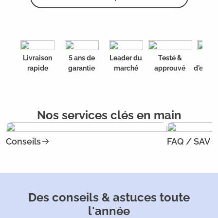
Livraison
5 ans de
Leader du
Testé &
20 a
rapide
garantie
marché
approuvé
d'expér
Nos services clés en main
Conseils
FAQ / SAV
Des conseils & astuces toute
l'année