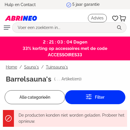
Marktleider en testwinnaar
Hulp en Contact
hoofdinhoud
Advies
2 : 21 : 03 : 03
Dagen
33% korting op accessoires met de code
ACCESSOIRES33
Home
Sauna's
/
Tuinsauna's
Barrelsauna's
(
. . .
Artikel(en))
Alle categorieën
Filter
De producten konden niet worden geladen. Probeer het
opnieuw.