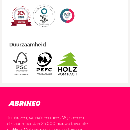
Duurzaamheid
Tuinhuizen, sauna's en meer: Wij creëren
elk jaar meer dan 25.000 nieuwe favoriete
plekken. Met ons maak je van je tuin een