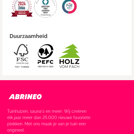
Duurzaamheid
Tuinhuizen, sauna's en meer: Wij creëren
elk jaar meer dan 25.000 nieuwe favoriete
plekken. Met ons maak je van je tuin een
origineel.