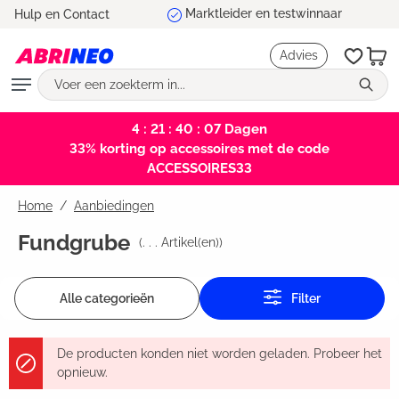
Marktleider en testwinnaar
Hulp en Contact
hoofdinhoud
Advies
4 : 21 : 40 : 06
Dagen
33% korting op accessoires met de code
ACCESSOIRES33
Home
Aanbiedingen
Fundgrube
(
. . .
Artikel(en))
Alle categorieën
Filter
De producten konden niet worden geladen. Probeer het
opnieuw.