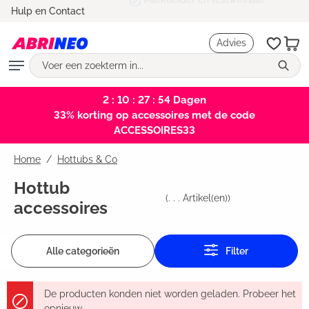
Marktleider en testwinnaar
Hulp en Contact
hoofdinhoud
Advies
2 : 10 : 27 : 53
Dagen
33% korting op accessoires met de code
ACCESSOIRES33
Home
Hottubs & Co
Hottub
(
. . .
Artikel(en))
accessoires
Alle categorieën
Filter
De producten konden niet worden geladen. Probeer het
opnieuw.