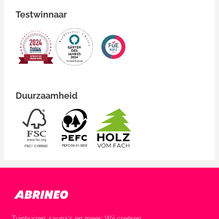
Testwinnaar
Duurzaamheid
Tuinhuizen, sauna's en meer: Wij creëren