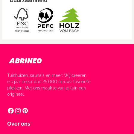
Duurzaamheid
Tuinhuizen, sauna's en meer: Wij creëren
elk jaar meer dan 25.000 nieuwe favoriete
plekken. Met ons maak je van je tuin een
origineel.
Over ons