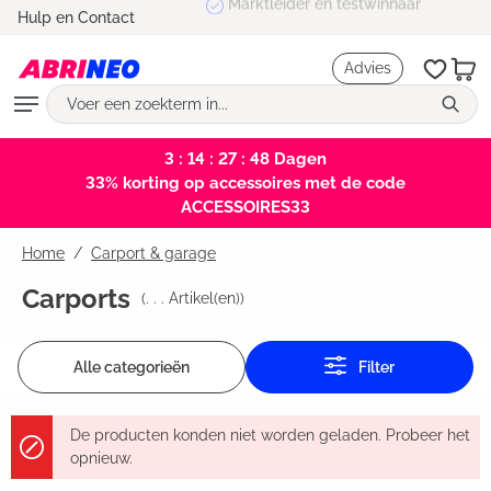
Marktleider en testwinnaar
Hulp en Contact
hoofdinhoud
Advies
3 : 14 : 27 : 48
Dagen
33% korting op accessoires met de code
ACCESSOIRES33
Home
Carport & garage
Carports
(
. . .
Artikel(en))
Alle categorieën
Filter
De producten konden niet worden geladen. Probeer het
opnieuw.