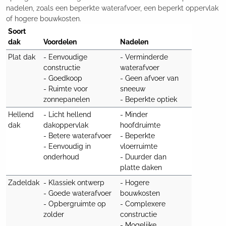
nadelen, zoals een beperkte waterafvoer, een beperkt oppervlak
of hogere bouwkosten.
Soort 
dak
Voordelen
Nadelen
Plat dak
- Eenvoudige 
- Verminderde 
constructie

waterafvoer

- Goedkoop

- Geen afvoer van 
- Ruimte voor 
sneeuw

zonnepanelen
- Beperkte optiek
Hellend 
- Licht hellend 
- Minder 
dak
dakoppervlak

hoofdruimte

- Betere waterafvoer

- Beperkte 
- Eenvoudig in 
vloerruimte

onderhoud
- Duurder dan 
platte daken
Zadeldak
- Klassiek ontwerp

- Hogere 
- Goede waterafvoer

bouwkosten

- Opbergruimte op 
- Complexere 
zolder
constructie

- Mogelijke 