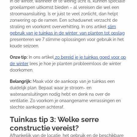
In de winter, wanneer er te weinig licht is, kunnen speciale
groeilampen uitkomst bieden – al vereisen die wel een
stroomaansluiting. Is er juist te veel zonlicht, dan helpt
zonwering op de ramen. Een schaduwnet verzacht de
straling en voorkomt oververhitting. In ons artikel
slim
gebruik van je tuinkas in de winter: van planten tot opslag
presenteren we 7 slimme oplossingen voor gebruik in het
koude seizoen.
Onze tip:
In ons artikel
zo bereid je je tuinkas goed voor op
de winter
lees je hoe je planten probleemloos de winter
doorkomen.
Belangrijk:
Maak vóór de aankoop van je tuinkas een
duidelijk plan. Bepaal waar je stroom- en
wateraansluitingen nodig hebt en denk na over de
ventilatie. Zo voorkom je onaangename verrassingen en
slechte aankopen achteraf.
Tuinkas tip 3: Welke serre
constructie vereist?
Afhankelijk van de locatie, het gebruik en de beschikbare