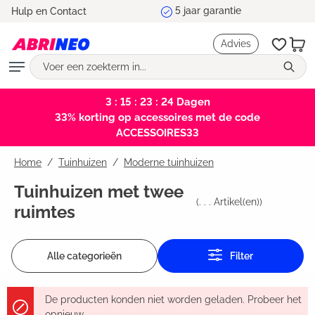
Marktleider en testwinnaar
Hulp en Contact
hoofdinhoud
Advies
3 : 15 : 23 : 23
Dagen
33% korting op accessoires met de code
ACCESSOIRES33
Home
Tuinhuizen
/
Moderne tuinhuizen
Tuinhuizen met twee
(
. . .
Artikel(en))
ruimtes
Alle categorieën
Filter
De producten konden niet worden geladen. Probeer het
opnieuw.