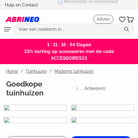
Marktleider en testwinnaar
Hulp en Contact
hoofdinhoud
Advies
1 : 11 : 16 : 54
Dagen
33% korting op accessoires met de code
ACCESSOIRES33
Home
Tuinhuizen
/
Moderne tuinhuizen
Goedkope
(
. . .
Artikel(en))
tuinhuizen