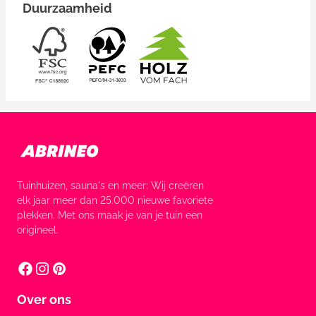
Duurzaamheid
Tuinhuizen, sauna's en meer: Wij creëren
elk jaar meer dan 25.000 nieuwe favoriete
plekken. Met ons maak je van je tuin een
origineel.
Over ons