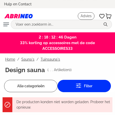
Marktleider en testwinnaar
Hulp en Contact
hoofdinhoud
Advies
2 : 18 : 12 : 46
Dagen
33% korting op accessoires met de code
ACCESSOIRES33
Home
Sauna's
/
Tuinsauna's
Design sauna
(
. . .
Artikel(en))
Alle categorieën
Filter
De producten konden niet worden geladen. Probeer het
opnieuw.