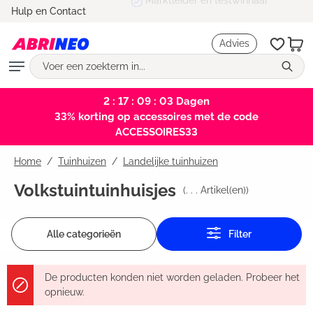
Marktleider en testwinnaar
Hulp en Contact
hoofdinhoud
Advies
2 : 17 : 09 : 02
Dagen
33% korting op accessoires met de code
ACCESSOIRES33
Home
Tuinhuizen
/
Landelijke tuinhuizen
Volkstuintuinhuisjes
(
. . .
Artikel(en))
Alle categorieën
Filter
De producten konden niet worden geladen. Probeer het
opnieuw.