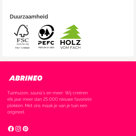
Duurzaamheid
Tuinhuizen, sauna's en meer: Wij creëren
elk jaar meer dan 25.000 nieuwe favoriete
plekken. Met ons maak je van je tuin een
origineel.