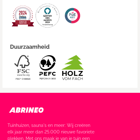
Duurzaamheid
Tuinhuizen, sauna's en meer: Wij creëren
elk jaar meer dan 25.000 nieuwe favoriete
plekken. Met ons maak je van je tuin een