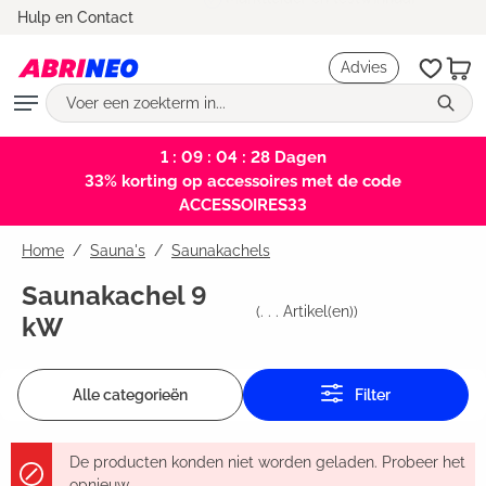
Marktleider en testwinnaar
Hulp en Contact
hoofdinhoud
Advies
1 : 09 : 04 : 27
Dagen
33% korting op accessoires met de code
ACCESSOIRES33
Home
Sauna's
/
Saunakachels
Saunakachel 9
(
. . .
Artikel(en))
kW
Alle categorieën
Filter
De producten konden niet worden geladen. Probeer het
opnieuw.