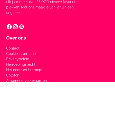
elk jaar meer dan 25.000 nieuwe favoriete
plekken. Met ons maak je van je tuin een
origineel.
Over ons
Contact
Cookie informatie
Privacybeleid
Herroepingsrecht
Het contract herroepen
Colofon
Algemene voorwaarden
Services
FAQ
Merken