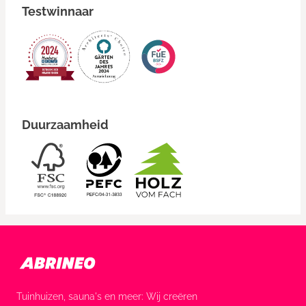
Testwinnaar
Duurzaamheid
Tuinhuizen, sauna's en meer: Wij creëren