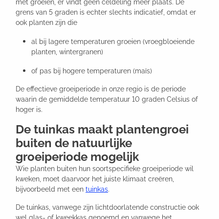
met groeien, er vindt geen celdeling meer plaats. De
grens van 5 graden is echter slechts indicatief, omdat er
ook planten zijn die
al bij lagere temperaturen groeien (vroegbloeiende
planten, wintergranen)
of pas bij hogere temperaturen (maïs)
De effectieve groeiperiode in onze regio is de periode
waarin de gemiddelde temperatuur 10 graden Celsius of
hoger is.
De tuinkas maakt plantengroei
buiten de natuurlijke
groeiperiode mogelijk
Wie planten buiten hun soortspecifieke groeiperiode wil
kweken, moet daarvoor het juiste klimaat creëren,
bijvoorbeeld met een
tuinkas
.
De tuinkas, vanwege zijn lichtdoorlatende constructie ook
wel glas- of kweekkas genoemd en vanwege het