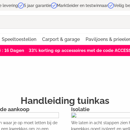
e levering
5 jaar garantie
Marktleider en testwinnaar
Veilig b
Speeltoestellen
Carport & garage
Paviljoens & prieele
4 : 16
Dagen
33% korting op accessoires met de code ACCE
Handleiding tuinkas
 de aankoop
Isolatie
n waar je op moet letten bij de
We laten in acht stappen zien h
 een kweekkas om zo een
kweekkas goed isoleert en wel