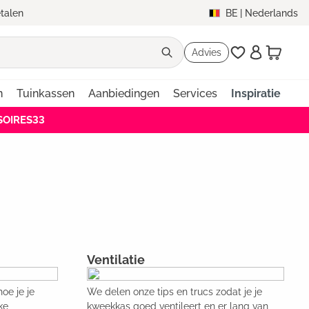
etalen
BE
|
Nederlands
Advies
n
Tuinkassen
Aanbiedingen
Services
Inspiratie
SSOIRES33
Ventilatie
oe je je
We delen onze tips en trucs zodat je je
ke
kweekkas goed ventileert en er lang van