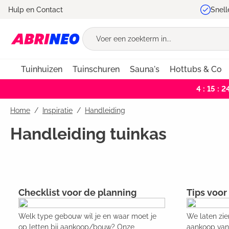
Hulp en Contact
Snell
oekopdracht
Ga naar de hoofdnavigatie
Tuinhuizen
Tuinschuren
Sauna's
Hottubs & Co
4 : 15 : 2
Home
Inspiratie
/
Handleiding
Handleiding tuinkas
Checklist voor de planning
Tips voor
Welk type gebouw wil je en waar moet je
We laten zie
op letten bij aankoop/bouw? Onze
aankoop van