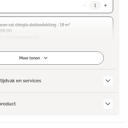
ren set shingle dakbedekking - 18 m²
399,00
er details weergeven
Meer tonen
tijdvak en services
product