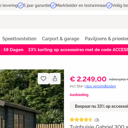
e levering
5 jaar garantie
Marktleider en testwinnaar
Veilig b
Speeltoestellen
Carport & garage
Paviljoens & prieele
3 : 57
Dagen
33% korting op accessoires met de code ACCES
€ 2.249,00
Adviesprijs
incl. btw |
plus verzendkosten
Aanbieding
Bespaar nu 33% op accesso
Gemiddelde waardering van 4.5
(3)
Tuinhuisje Gabriel 300