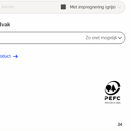
kiezen:
Met impregnering (grijs)
dvak
Zo snel mogelijk
roduct
34