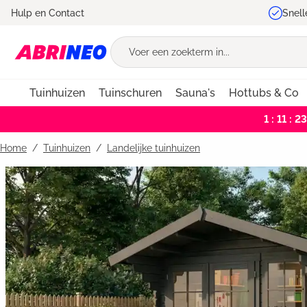
Hulp en Contact
Snell
oekopdracht
Ga naar de hoofdnavigatie
Tuinhuizen
Tuinschuren
Sauna's
Hottubs & Co
1 : 11 : 2
Home
Tuinhuizen
/
Landelijke tuinhuizen
Bildergalerie überspringen