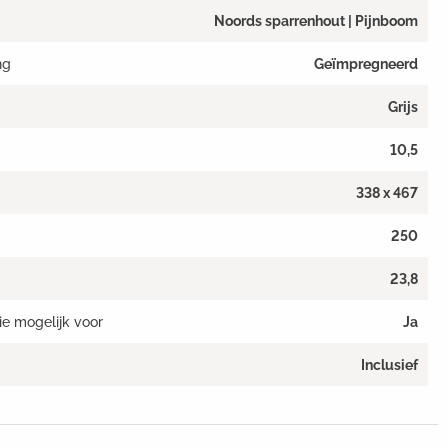
Noords sparrenhout | Pijnboom
ng
Geïmpregneerd
Grijs
10,5
338 x 467
250
23,8
ie mogelijk voor
Ja
Inclusief