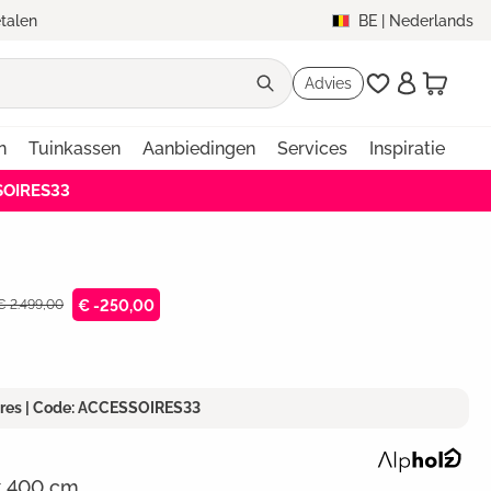
etalen
BE
|
Nederlands
Advies
n
Tuinkassen
Aanbiedingen
Services
Inspiratie
SOIRES33
 € 2.499,00
€ -250,00
ires | Code: ACCESSOIRES33
 van 5 sterren
 x 400 cm