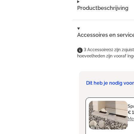
Productbeschrijving
Accessoires en servic
3
Accessoire(s)
zijn
zojuis
hoeveelheden zijn vooraf ing
Dit heb je nodig vo
Spa
€ 
Me