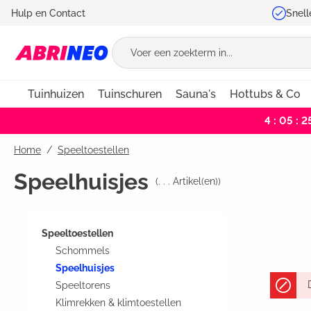
Hulp en Contact
Snell
oekopdracht
Ga naar de hoofdnavigatie
Tuinhuizen
Tuinschuren
Sauna's
Hottubs & Co
4 : 05 : 2
Home
Speeltoestellen
Speelhuisjes
(
. . .
Artikel(en))
Speeltoestellen
Schommels
Speelhuisjes
Speeltorens
Klimrekken & klimtoestellen