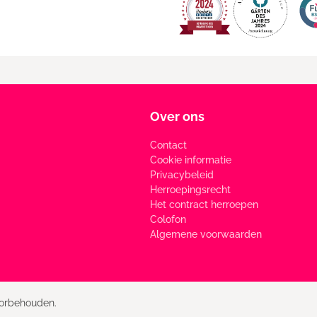
Over ons
Contact
Cookie informatie
Privacybeleid
Herroepingsrecht
Het contract herroepen
Colofon
Algemene voorwaarden
oorbehouden.