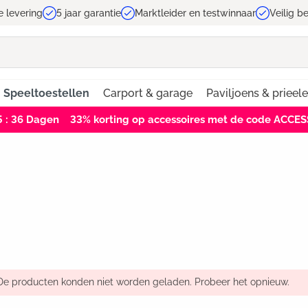
e levering
5 jaar garantie
Marktleider en testwinnaar
Veilig b
Speeltoestellen
Carport & garage
Paviljoens & prieel
5 : 35
Dagen
33% korting op accessoires met de code ACCE
De producten konden niet worden geladen. Probeer het opnieuw.