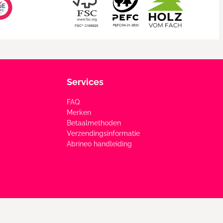
Services
FAQ
Merken
Betaalmethoden
Verzendingsinformatie
Abrineo handleiding