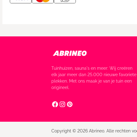
Tuinhuizen, sauna's en meer: Wij creëren
elk jaar meer dan 25.000 nieuwe favoriete
plekken. Met ons maak je van je tuin een
origineel.
Copyright © 2026 Abrineo. Alle rechten v