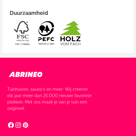
Duurzaamheid
Tuinhuizen, sauna's en meer: Wij creëren
elk jaar meer dan 25.000 nieuwe favoriete
plekken. Met ons maak je van je tuin een
origineel.