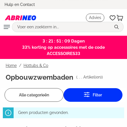
Marktleider en testwinnaar
Hulp en Contact
hoofdinhoud
Advies
3 : 21 : 51 : 09
Dagen
33% korting op accessoires met de code
ACCESSOIRES33
Home
Hottubs & Co
Opbouwzwembaden
(
. . .
Artikel(en))
Alle categorieën
Filter
Geen producten gevonden.