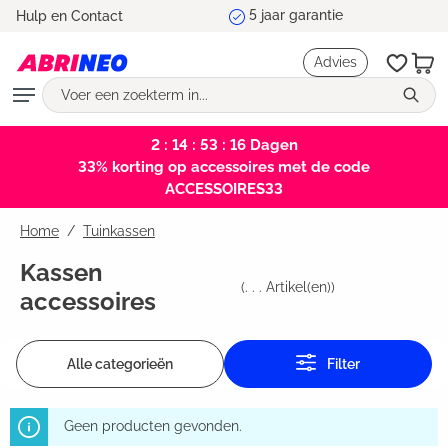
Marktleider en testwinnaar
Hulp en Contact
hoofdinhoud
Advies
2 : 14 : 53 : 16
Dagen
33% korting op accessoires met de code
ACCESSOIRES33
Home
Tuinkassen
Kassen
(
. . .
Artikel(en))
accessoires
Alle categorieën
Filter
Geen producten gevonden.