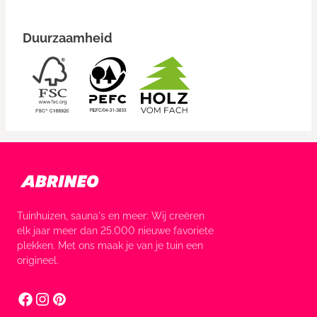
Duurzaamheid
Tuinhuizen, sauna's en meer: Wij creëren
elk jaar meer dan 25.000 nieuwe favoriete
plekken. Met ons maak je van je tuin een
origineel.