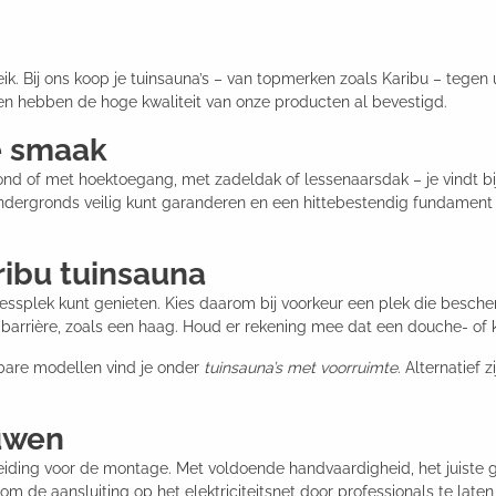
. Bij ons koop je tuinsauna’s – van topmerken zoals Karibu – tegen u
n hebben de hoge kwaliteit van onze producten al bevestigd.
e smaak
ond of met hoektoegang, met zadeldak of lessenaarsdak – je vindt bij 
 ondergronds veilig kunt garanderen en een hittebestendig fundament h
aribu tuinsauna
ellnessplek kunt genieten. Kies daarom bij voorkeur een plek die besc
 barrière, zoals een haag. Houd er rekening mee dat een douche- of k
kbare modellen vind je onder
tuinsauna’s met voorruimte
. Alternatief 
uwen
eiding voor de montage. Met voldoende handvaardigheid, het juiste 
 om de aansluiting op het elektriciteitsnet door professionals te late