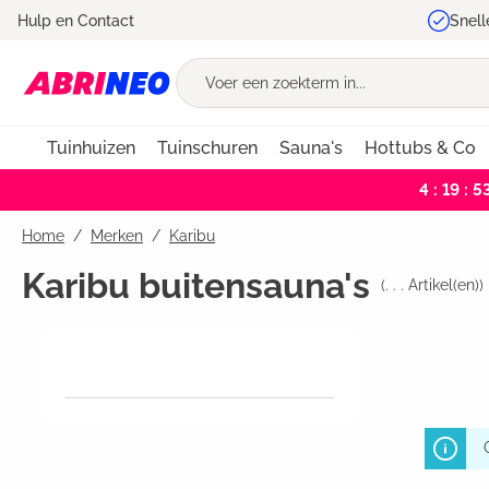
Hulp en Contact
Snell
oekopdracht
Ga naar de hoofdnavigatie
Tuinhuizen
Tuinschuren
Sauna's
Hottubs & Co
4 : 19 : 5
Home
Merken
/
Karibu
Karibu buitensauna's
(
. . .
Artikel(en))