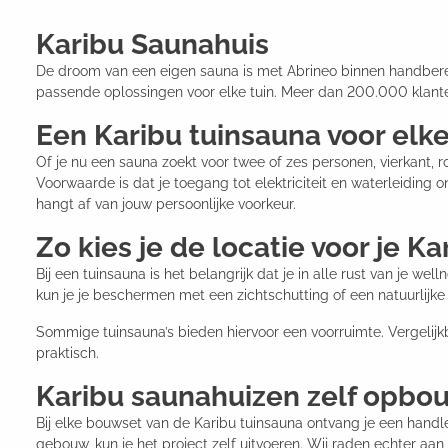
Karibu Saunahuis
De droom van een eigen sauna is met Abrineo binnen handbereik
passende oplossingen voor elke tuin. Meer dan 200.000 klante
Een Karibu tuinsauna voor elk
Of je nu een sauna zoekt voor twee of zes personen, vierkant, r
Voorwaarde is dat je toegang tot elektriciteit en waterleiding
hangt af van jouw persoonlijke voorkeur.
Zo kies je de locatie voor je K
Bij een tuinsauna is het belangrijk dat je in alle rust van je w
kun je je beschermen met een zichtschutting of een natuurlijke
Sommige tuinsauna’s bieden hiervoor een voorruimte. Vergelij
praktisch.
Karibu saunahuizen zelf opbo
Bij elke bouwset van de Karibu tuinsauna ontvang je een handl
gebouw, kun je het project zelf uitvoeren. Wij raden echter aan