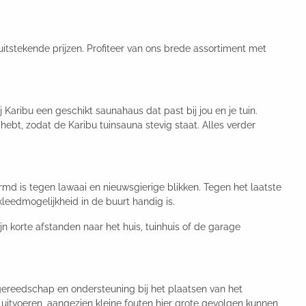
itstekende prijzen. Profiteer van ons brede assortiment met
Karibu een geschikt saunahaus dat past bij jou en je tuin.
ebt, zodat de Karibu tuinsauna stevig staat. Alles verder
hermd is tegen lawaai en nieuwsgierige blikken. Tegen het laatste
leedmogelijkheid in de buurt handig is.
zijn korte afstanden naar het huis, tuinhuis of de garage
gereedschap en ondersteuning bij het plaatsen van het
n uitvoeren, aangezien kleine fouten hier grote gevolgen kunnen