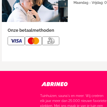
Maandag - Vrijdag: 0
Onze betaalmethoden
Tuinhuizen, sauna's en meer: Wij creëren
elk jaar meer dan 25.000 nieuwe favoriete
plekken. Met ons maak je van je tuin een