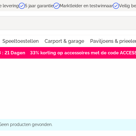
e levering
5 jaar garantie
Marktleider en testwinnaar
Veilig b
Speeltoestellen
Carport & garage
Paviljoens & prieele
3 : 21
Dagen
33% korting op accessoires met de code ACCE
Geen producten gevonden.