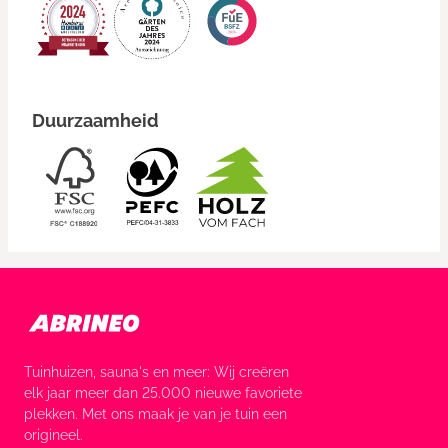
Duurzaamheid
Tuinhuizen, sauna's en meer: Wij creëren
elk jaar meer dan 25.000 nieuwe favoriete
plekken. Met ons maak je van je tuin een
origineel.