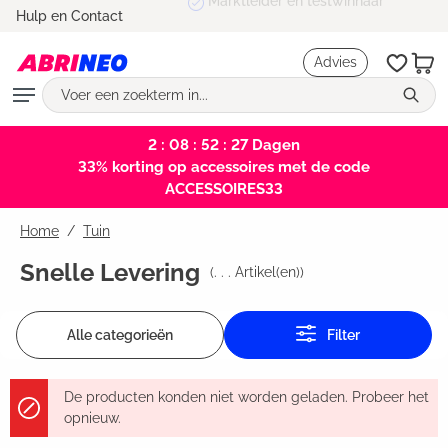
Marktleider en testwinnaar
Hulp en Contact
hoofdinhoud
Advies
2 : 08 : 52 : 26
Dagen
33% korting op accessoires met de code
ACCESSOIRES33
Home
Tuin
Snelle Levering
(
. . .
Artikel(en))
Alle categorieën
Filter
De producten konden niet worden geladen. Probeer het
opnieuw.