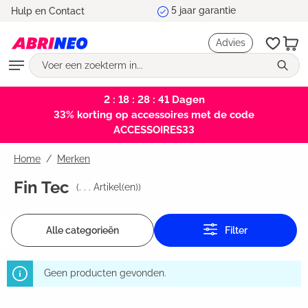
5 jaar garantie
Hulp en Contact
hoofdinhoud
Advies
2 : 18 : 28 : 41
Dagen
33% korting op accessoires met de code
ACCESSOIRES33
Home
Merken
Fin Tec
(
. . .
Artikel(en))
Alle categorieën
Filter
Geen producten gevonden.