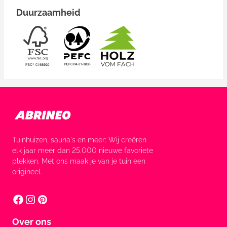
Duurzaamheid
Tuinhuizen, sauna's en meer: Wij creëren
elk jaar meer dan 25.000 nieuwe favoriete
plekken. Met ons maak je van je tuin een
origineel.
Over ons