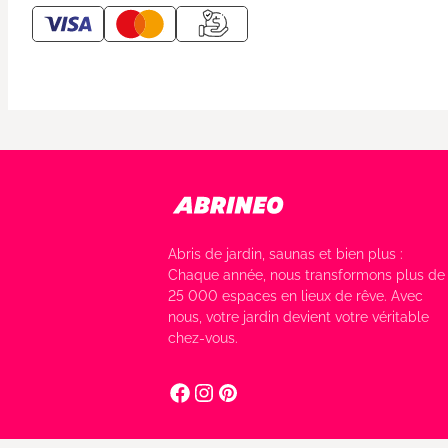
Abris de jardin, saunas et bien plus :
Chaque année, nous transformons plus de
25 000 espaces en lieux de rêve. Avec
nous, votre jardin devient votre véritable
chez-vous.