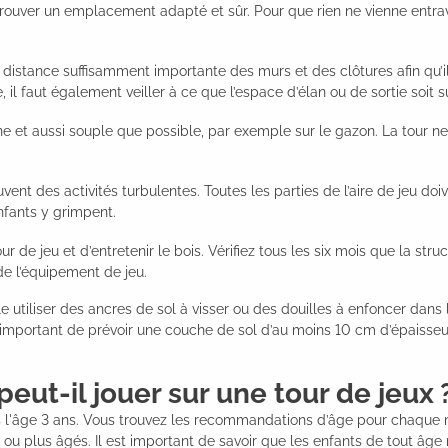
e trouver un emplacement adapté et sûr. Pour que rien ne vienne entrav
e distance suffisamment importante des murs et des clôtures afin qu’i
l faut également veiller à ce que l’espace d’élan ou de sortie soit su
ane et aussi souple que possible, par exemple sur le gazon. La tour ne
uvent des activités turbulentes. Toutes les parties de l’aire de jeu 
nfants y grimpent.
our de jeu et d’entretenir le bois. Vérifiez tous les six mois que la s
de l’équipement de jeu.
iliser des ancres de sol à visser ou des douilles à enfoncer dans le 
 important de prévoir une couche de sol d’au moins 10 cm d’épaisseu
peut-il jouer sur une tour de jeux 
l'âge 3 ans. Vous trouvez les recommandations d’âge pour chaque mo
u plus âgés. Il est important de savoir que les enfants de tout âge n