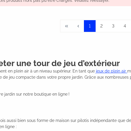
Les produits n’ont pas pu être chargés. Veuillez réessayer.
1
2
3
4
eter une tour de jeu d’extérieur
ment en plein air à un niveau supérieur. En tant que
jeux de plein air
mo
 de jeu compacte dans votre propre jardin. Grâce aux nombreuses poss
 jardin sur notre boutique en ligne !
 bois aussi bien sous forme de maison sur pilotis indépendante que de
n ligne :