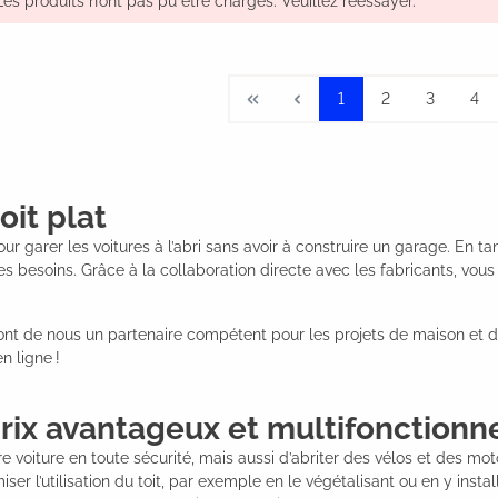
Les produits n’ont pas pu être chargés. Veuillez réessayer.
1
2
3
4
oit plat
our garer les voitures à l’abri sans avoir à construire un garage. En
 besoins. Grâce à la collaboration directe avec les fabricants, vous
font de nous un partenaire compétent pour les projets de maison et d
 ligne !
 prix avantageux et multifonctionn
e voiture en toute sécurité, mais aussi d’abriter des vélos et des mo
miser l’utilisation du toit, par exemple en le végétalisant ou en y ins