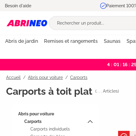
Besoin d'aide
Paiement 100%
recherche
Passer à la navigation principale
Abris de jardin
Remises et rangements
Saunas
Spas
4 : 01 : 16 : 2
Accueil
Abris pour voiture
/
Carports
Carports à toit plat
(
. . .
Articles)
Abris pour voiture
Carports
Carports individuels