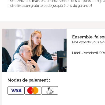
Découvrez dès maintenant chez Abrineo des carports à toit pl
notre livraison gratuite et de jusqu’à 5 ans de garantie !
Ensemble, faison
Nos experts vous aide
Lundi - Vendredi: 09
Modes de paiement :