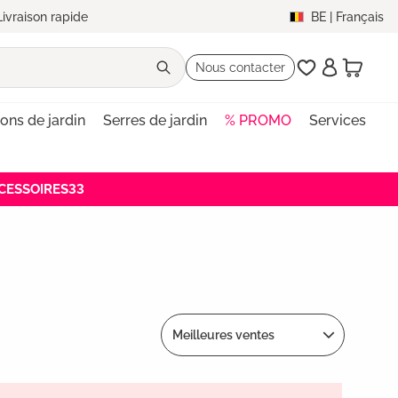
Livraison rapide
BE
|
Français
Nous contacter
lons de jardin
Serres de jardin
% PROMO
Services
ACCESSOIRES33
Meilleures ventes