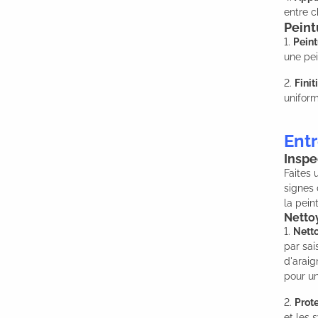
entre c
Peint
1.
Peint
une pei
2.
Finit
uniform
Entr
Inspe
Faites 
signes
la pein
Netto
1.
Netto
par sai
d'araig
pour u
2.
Prote
et les 