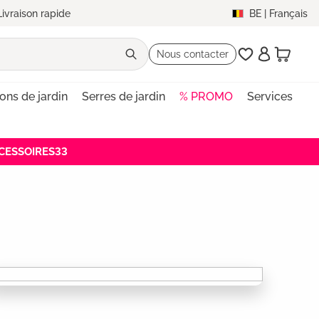
Livraison rapide
BE
|
Français
Nous contacter
lons de jardin
Serres de jardin
% PROMO
Services
ACCESSOIRES33