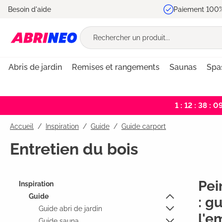
Besoin d'aide
Paiement 100%
recherche
Passer à la navigation principale
Abris de jardin
Remises et rangements
Saunas
Spa
1 : 12 : 38 : 0
Accueil
Inspiration
/
Guide
/
Guide carport
Entretien du bois
Pei
Inspiration
Guide
: g
Guide abri de jardin
l'e
Guide sauna