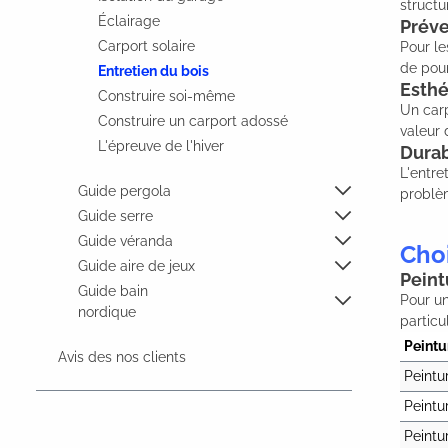
structu
Éclairage
Préve
Carport solaire
Pour le
de pour
Entretien du bois
Esthé
Construire soi-même
Un carp
Construire un carport adossé
valeur 
L'épreuve de l'hiver
Durab
L'entre
Guide pergola
problèm
Guide serre
Guide véranda
Choi
Guide aire de jeux
Peint
Guide bain
Pour un
nordique
particu
Peintu
Avis des nos clients
Peintu
Peintu
Peintu