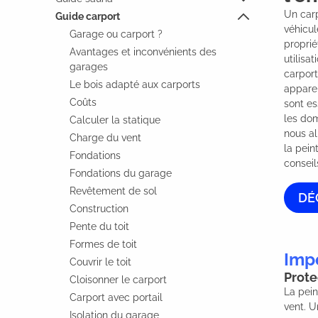
Un carp
Guide carport
véhicul
Garage ou carport ?
proprié
Avantages et inconvénients des
utilisa
garages
carport
Le bois adapté aux carports
apparen
Coûts
sont es
les dom
Calculer la statique
nous al
Charge du vent
la pein
Fondations
conseil
Fondations du garage
Revêtement de sol
DÉ
Construction
Pente du toit
Formes de toit
Impo
Couvrir le toit
Prote
Cloisonner le carport
La pein
Carport avec portail
vent. U
Isolation du garage