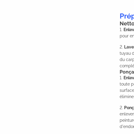
Prép
Netto
1.
Enlev
pour en
2.
Lave
tuyau d
du carp
complèt
Ponçag
1.
Enlev
toute p
surface
élimine
2.
Pon
enlever
peintur
d'endo