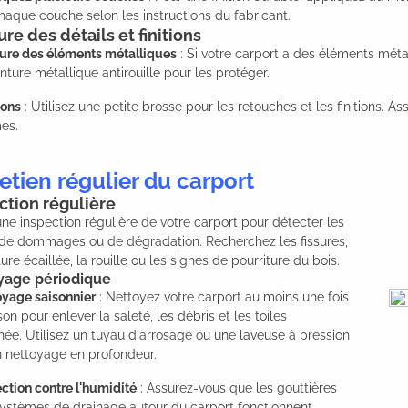
haque couche selon les instructions du fabricant.
ure des détails et finitions
ure des éléments métalliques
: Si votre carport a des éléments méta
nture métallique antirouille pour les protéger.
ions
: Utilisez une petite brosse pour les retouches et les finitions. 
es.
etien régulier du carport
ction régulière
une inspection régulière de votre carport pour détecter les
 de dommages ou de dégradation. Recherchez les fissures,
ture écaillée, la rouille ou les signes de pourriture du bois.
yage périodique
yage saisonnier
: Nettoyez votre carport au moins une fois
son pour enlever la saleté, les débris et les toiles
née. Utilisez un tuyau d'arrosage ou une laveuse à pression
n nettoyage en profondeur.
ction contre l'humidité
: Assurez-vous que les gouttières
systèmes de drainage autour du carport fonctionnent