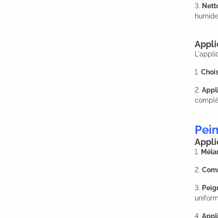
3.
Nett
humide
Appli
L'appli
1.
Chois
2.
Appl
complèt
Pein
Appli
1.
Mélan
2.
Comm
3.
Peig
uniform
4.
Appl