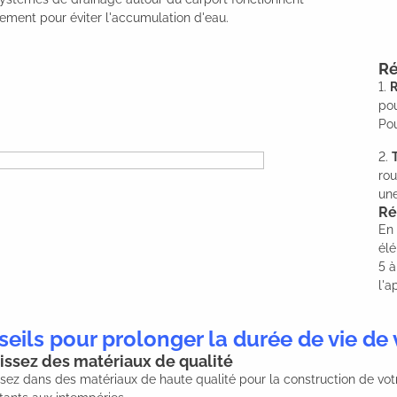
ement pour éviter l'accumulation d'eau.
Ré
1.
R
pou
Pou
2.
rou
une
Ré
En 
élé
5 à
l'a
eils pour prolonger la durée de vie de 
issez des matériaux de qualité
ssez dans des matériaux de haute qualité pour la construction de vot