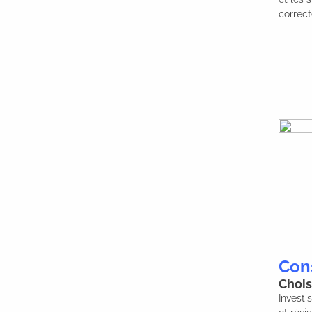
correct
Cons
Chois
Investi