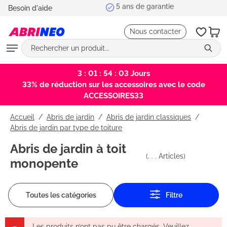
5 ans de garantie
Besoin d'aide
tenu principal
Nous contacter
3 : 01 : 54 : 03
Jours
33% de réduction sur les accessoires avec le code
ACCESSOIRES33
Accueil
Abris de jardin
/
Abris de jardin classiques
/
Abris de jardin par type de toiture
Abris de jardin à toit
(
. . .
Articles)
monopente
Toutes les catégories
Filtre
Les produits n’ont pas pu être chargés. Veuillez