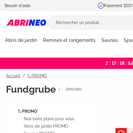
Besoin d'aide
Paiement 100%
recherche
Passer à la navigation principale
Abris de jardin
Remises et rangements
Saunas
Spas
2 : 17 : 18 : 51
Accueil
% PROMO
Fundgrube
(
. . .
Articles)
% PROMO
Nos bons plans pour vous
Abris de jardin PROMO