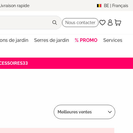
Livraison rapide
BE
|
Français
Nous contacter
lons de jardin
Serres de jardin
% PROMO
Services
ACCESSOIRES33
Meilleures ventes