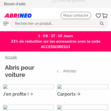
5 ans de garantie
Besoin d'aide
tenu principal
Nous contacter
1 : 08 : 37 : 09
Jours
33% de réduction sur les accessoires avec le code
ACCESSOIRES33
Accueil
Abris pour
(
. . .
Articles)
voiture
J'en profite !
Carports