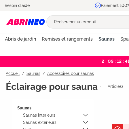
Besoin d'aide
Paiement 100%
recherche
Passer à la navigation principale
Abris de jardin
Remises et rangements
Saunas
Spa
2 : 09 : 12 : 4
Accueil
Saunas
/
Accessoires pour saunas
Éclairage pour sauna
(
. . .
Articles)
Saunas
Saunas intérieurs
Saunas extérieurs