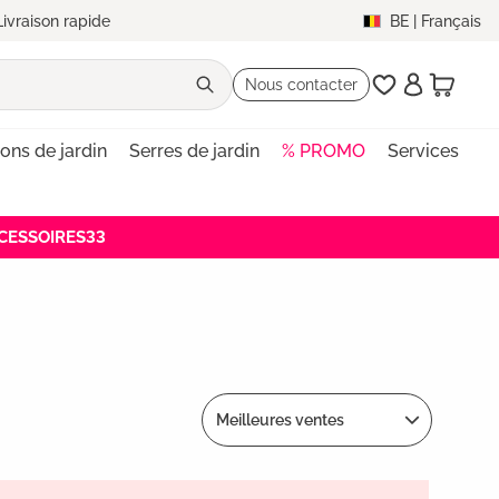
Livraison rapide
BE
|
Français
Nous contacter
lons de jardin
Serres de jardin
% PROMO
Services
ACCESSOIRES33
Meilleures ventes