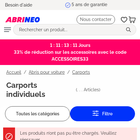
5 ans de garantie
Besoin d'aide
tenu principal
Nous contacter
1 : 11 : 13 : 11
Jours
33% de réduction sur les accessoires avec le code
ACCESSOIRES33
Accueil
Abris pour voiture
/
Carports
Carports
(
. . .
Articles)
individuels
Toutes les catégories
Filtre
Les produits n’ont pas pu être chargés. Veuillez
réessayer.