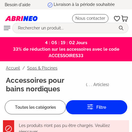
5 ans de garantie
Besoin d'aide
tenu principal
Nous contacter
4 : 05 : 19 : 02
Jours
33% de réduction sur les accessoires avec le code
ACCESSOIRES33
Accueil
Spas & Piscines
Accessoires pour
(
. . .
Articles)
bains nordiques
Toutes les catégories
Filtre
Les produits n’ont pas pu être chargés. Veuillez
réessayer.