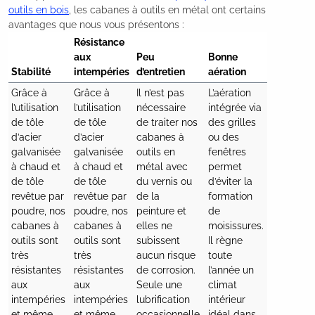
outils en bois
, les cabanes à outils en métal ont certains
avantages que nous vous présentons :
Résistance 
aux 
Peu 
Bonne 
Stabilité
Grâce à 
Grâce à 
Il n’est pas 
L’aération 
l’utilisation 
l’utilisation 
nécessaire 
intégrée via 
de tôle 
de tôle 
de traiter nos 
des grilles 
d’acier 
d’acier 
cabanes à 
ou des 
galvanisée 
galvanisée 
outils en 
fenêtres 
à chaud et 
à chaud et 
métal avec 
permet 
de tôle 
de tôle 
du vernis ou 
d’éviter la 
revêtue par 
revêtue par 
de la 
formation 
poudre, nos 
poudre, nos 
peinture et 
de 
cabanes à 
cabanes à 
elles ne 
moisissures. 
outils sont 
outils sont 
subissent 
Il règne 
très 
très 
aucun risque 
toute 
résistantes 
résistantes 
de corrosion. 
l’année un 
aux 
aux 
Seule une 
climat 
intempéries 
intempéries 
lubrification 
intérieur 
et même 
et même 
occasionnelle 
idéal dans 