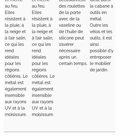
au feu. 
au feu. 
des roulettes 
la cabane à 
Elles 
Elles 
de la porte 
outils en 
résistent à 
résistent à 
avec de la 
métal. 
la pluie, à 
la pluie, à 
vaseline ou 
Outre les 
la neige et 
la neige et 
de l’huile de 
vélos et les 
à l’air salin, 
à l’air salin, 
silicone peut 
outils, il est 
ce qui les 
ce qui les 
s’avérer 
ainsi 
rend 
rend 
nécessaire 
possible d’y 
idéales 
idéales 
après un 
entreposer 
pour les 
pour les 
le mobilier 
régions 
régions 
de jardin.

côtières. Le 
côtières. Le 
métal est 
métal est 
également 
également 
insensible 
insensible 
aux rayons 
aux rayons 
UV et à la 
UV et à la 
moisissure.

moisissure.
