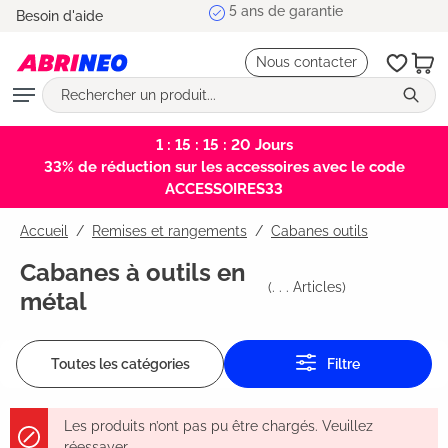
5 ans de garantie
Besoin d'aide
tenu principal
Nous contacter
1 : 15 : 15 : 20
Jours
33% de réduction sur les accessoires avec le code
ACCESSOIRES33
Accueil
Remises et rangements
/
Cabanes outils
Cabanes à outils en
(
. . .
Articles)
métal
Toutes les catégories
Filtre
Les produits n’ont pas pu être chargés. Veuillez
réessayer.