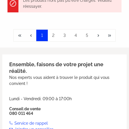
Les produits n’ont pas pu être chargés. Veuillez
réessayer.
1
2
3
4
5
Ensemble, faisons de votre projet une
réalité.
Nos experts vous aident à trouver le produit qui vous
convient !
Lundi - Vendredi: 09:00 à 17:00h
Conseil de vente
080 011 464
Service de rappel