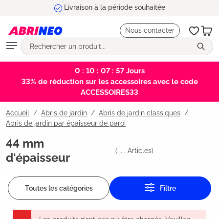
Livraison à la période souhaitée
tenu principal
Nous contacter
0 : 10 : 07 : 57
Jours
33% de réduction sur les accessoires avec le code
ACCESSOIRES33
Accueil
Abris de jardin
/
Abris de jardin classiques
/
Abris de jardin par épaisseur de paroi
44 mm
(
. . .
Articles)
d'épaisseur
Toutes les catégories
Filtre