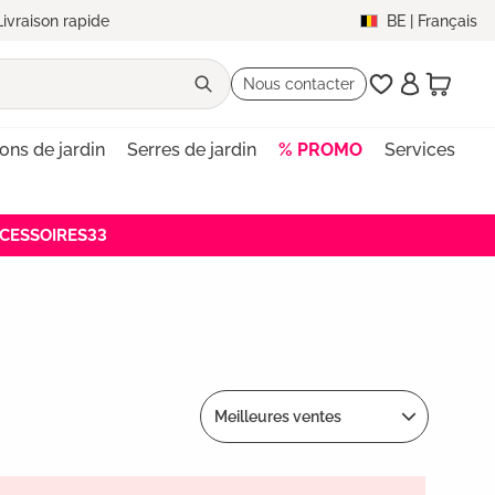
Livraison rapide
BE
|
Français
Nous contacter
lons de jardin
Serres de jardin
% PROMO
Services
ACCESSOIRES33
Meilleures ventes