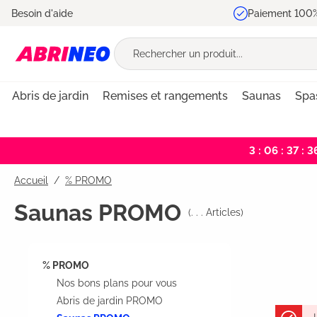
Besoin d'aide
Paiement 100%
recherche
Passer à la navigation principale
Abris de jardin
Remises et rangements
Saunas
Spas
3 : 06 : 37 : 3
Accueil
% PROMO
Saunas PROMO
(
. . .
Articles)
% PROMO
Nos bons plans pour vous
Abris de jardin PROMO