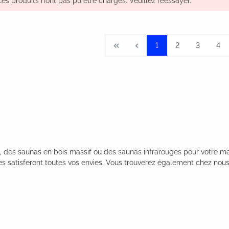
Les produits n’ont pas pu être chargés. Veuillez réessayer.
1
2
3
4
t), des saunas en bois massif ou des
saunas infrarouges
pour votre ma
es satisferont toutes vos envies. Vous trouverez également chez no