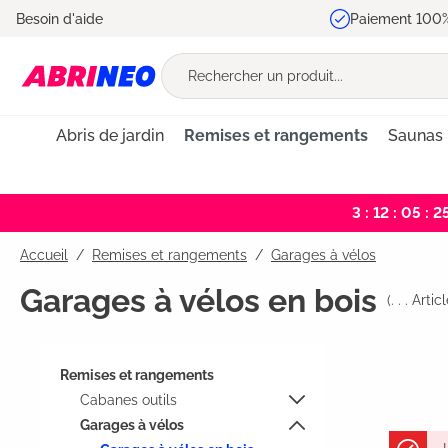
Besoin d'aide
Paiement 100%
recherche
Passer à la navigation principale
Abris de jardin
Remises et rangements
Saunas
3 : 12 : 05 : 2
Accueil
Remises et rangements
/
Garages à vélos
Garages à vélos en bois
(
. . .
Articl
Remises et rangements
Cabanes outils
Garages à vélos