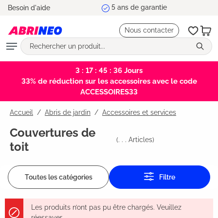
Livraison rapide
Besoin d'aide
tenu principal
Nous contacter
3 : 17 : 45 : 36
Jours
33% de réduction sur les accessoires avec le code
ACCESSOIRES33
Accueil
Abris de jardin
/
Accessoires et services
Couvertures de
(
. . .
Articles)
toit
Toutes les catégories
Filtre
Les produits n’ont pas pu être chargés. Veuillez
réessayer.