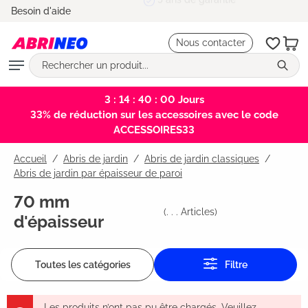
5 ans de garantie
Besoin d'aide
tenu principal
Nous contacter
3 : 14 : 39 : 59
Jours
33% de réduction sur les accessoires avec le code
ACCESSOIRES33
Accueil
Abris de jardin
/
Abris de jardin classiques
/
Abris de jardin par épaisseur de paroi
70 mm
(
. . .
Articles)
d'épaisseur
Toutes les catégories
Filtre
Les produits n’ont pas pu être chargés. Veuillez