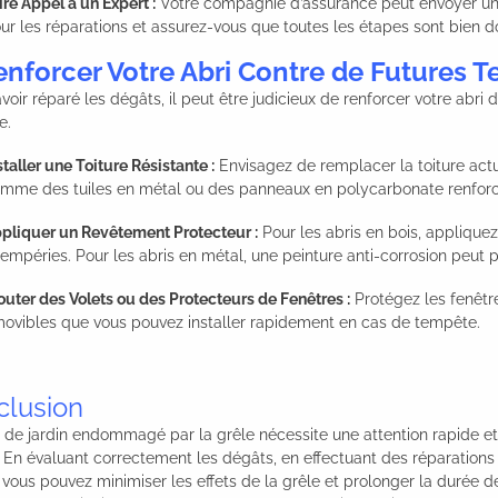
ire Appel à un Expert :
Votre compagnie d’assurance peut envoyer un 
ur les réparations et assurez-vous que toutes les étapes sont bien
enforcer Votre Abri Contre de Futures 
voir réparé les dégâts, il peut être judicieux de renforcer votre abri 
e.
staller une Toiture Résistante :
Envisagez de remplacer la toiture actu
mme des tuiles en métal ou des panneaux en polycarbonate renforc
pliquer un Revêtement Protecteur :
Pour les abris en bois, applique
tempéries. Pour les abris en métal, une peinture anti-corrosion peut 
outer des Volets ou des Protecteurs de Fenêtres :
Protégez les fenêtr
ovibles que vous pouvez installer rapidement en cas de tempête.
clusion
 de jardin endommagé par la grêle nécessite une attention rapide e
 En évaluant correctement les dégâts, en effectuant des réparations
r, vous pouvez minimiser les effets de la grêle et prolonger la durée d