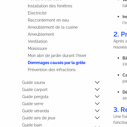
l’
Installation des fenêtres
Electricité
In
Raccordement en eau
l'
Ameublement de la cusine
2. P
Ameublement
Après a
Ventilation
nouveau
Moisissure
Mon abri de jardin durant l'hiver
Bâ
Dommages causés par la grêle
s’
Prévention des infractions
Ca
pa
Guide sauna
Guide carport
Dé
Guide pergola
se
Guide serre
3. R
Guide véranda
Une foi
Guide aire de jeux
fonctio
Guide bain