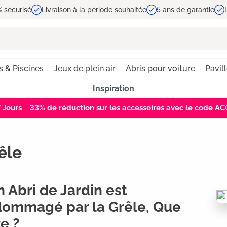
 sécurisé
Livraison à la période souhaitée
5 ans de garantie
s & Piscines
Jeux de plein air
Abris pour voiture
Pavil
Inspiration
6
Jours
33% de réduction sur les accessoires avec le code 
êle
 Abri de Jardin est
ommagé par la Grêle, Que
re ?