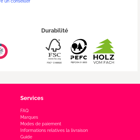
re un conseiller
Durabilité
Services
FAQ
Marques
Modes de paiement
Informations relatives la livraison
Guide