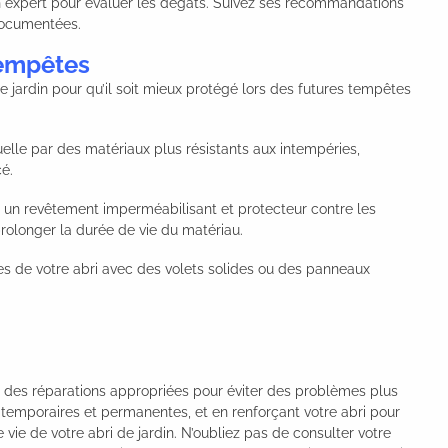
expert pour évaluer les dégâts. Suivez ses recommandations
 documentées.
Tempêtes
de jardin pour qu’il soit mieux protégé lors des futures tempêtes
elle par des matériaux plus résistants aux intempéries,
é.
z un revêtement imperméabilisant et protecteur contre les
prolonger la durée de vie du matériau.
es de votre abri avec des volets solides ou des panneaux
t des réparations appropriées pour éviter des problèmes plus
 temporaires et permanentes, et en renforçant votre abri pour
e vie de votre abri de jardin. N’oubliez pas de consulter votre