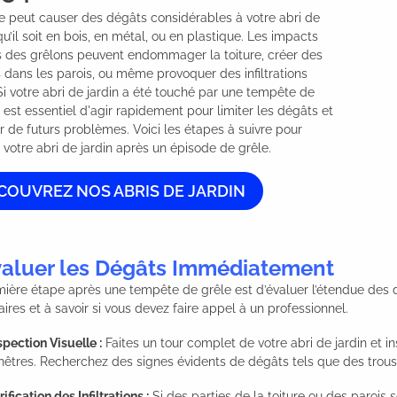
e peut causer des dégâts considérables à votre abri de 
 qu’il soit en bois, en métal, ou en plastique. Les impacts 
s des grêlons peuvent endommager la toiture, créer des 
s dans les parois, ou même provoquer des infiltrations 
Si votre abri de jardin a été touché par une tempête de 
il est essentiel d'agir rapidement pour limiter les dégâts et 
r de futurs problèmes. Voici les étapes à suivre pour 
 votre abri de jardin après un épisode de grêle.
COUVREZ NOS ABRIS DE JARDIN
Évaluer les Dégâts Immédiatement
ière étape après une tempête de grêle est d’évaluer l’étendue des d
ires et à savoir si vous devez faire appel à un professionnel.
spection Visuelle :
Faites un tour complet de votre abri de jardin et in
nêtres. Recherchez des signes évidents de dégâts tels que des trous, 
rification des Infiltrations :
Si des parties de la toiture ou des parois s