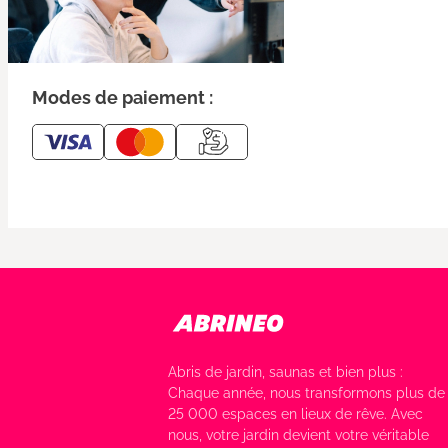
Modes de paiement :
Abris de jardin, saunas et bien plus :
Chaque année, nous transformons plus de
25 000 espaces en lieux de rêve. Avec
nous, votre jardin devient votre véritable