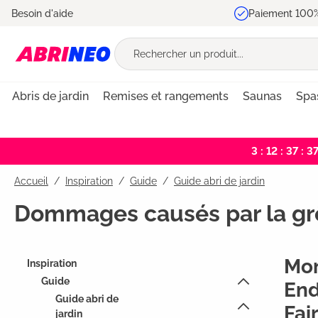
Besoin d'aide
Paiement 100%
recherche
Passer à la navigation principale
Abris de jardin
Remises et rangements
Saunas
Spa
3 : 12 : 37 : 3
Accueil
Inspiration
/
Guide
/
Guide abri de jardin
Dommages causés par la gr
Mon
Inspiration
Guide
End
Guide abri de
Fai
jardin