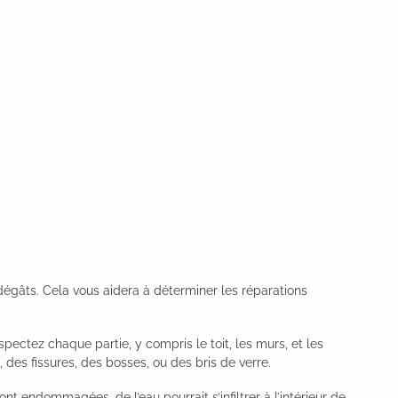
égâts. Cela vous aidera à déterminer les réparations
spectez chaque partie, y compris le toit, les murs, et les
des fissures, des bosses, ou des bris de verre.
ont endommagées, de l’eau pourrait s’infiltrer à l’intérieur de