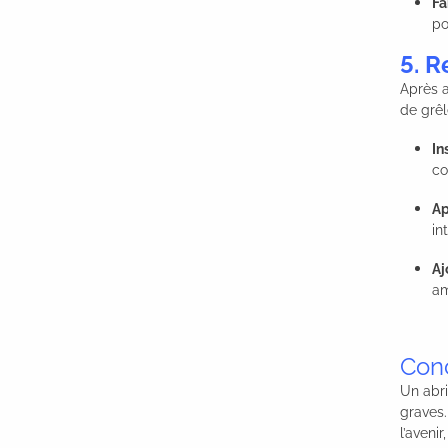
Fa
po
5. R
Après a
de grêl
In
co
Ap
in
Aj
am
Con
Un abri
graves.
l’aveni