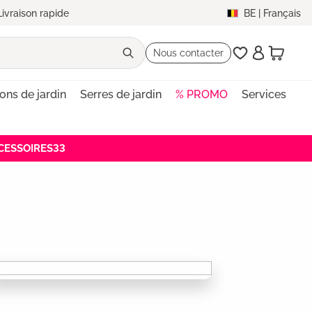
Livraison rapide
BE
|
Français
Nous contacter
lons de jardin
Serres de jardin
% PROMO
Services
ACCESSOIRES33