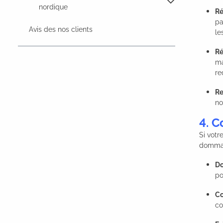
nordique
Ré
pa
Avis des nos clients
le
Ré
ma
re
Re
no
4. C
Si votr
dommag
Do
po
Co
co