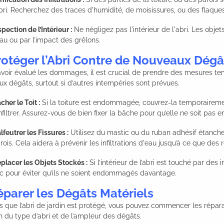
abri. Recherchez des traces d'humidité, de moisissures, ou des flaques 
spection de l’Intérieur :
Ne négligez pas l'intérieur de l'abri. Les ob
eau ou par l’impact des grêlons.
rotéger l’Abri Contre de Nouveaux Dégâ
voir évalué les dommages, il est crucial de prendre des mesures tem
x dégâts, surtout si d’autres intempéries sont prévues.
cher le Toit :
Si la toiture est endommagée, couvrez-la temporairem
infiltrer. Assurez-vous de bien fixer la bâche pour qu’elle ne soit pas 
lfeutrer les Fissures :
Utilisez du mastic ou du ruban adhésif étanche 
rois. Cela aidera à prévenir les infiltrations d'eau jusqu’à ce que de
placer les Objets Stockés :
Si l’intérieur de l’abri est touché par des 
c pour éviter qu’ils ne soient endommagés davantage.
éparer les Dégâts Matériels
s que l’abri de jardin est protégé, vous pouvez commencer les répar
n du type d’abri et de l’ampleur des dégâts.