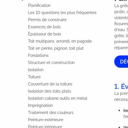
Planification
La grêl
jardin,
Les 10 questions les plus fréquentes
violent
Permis de construire
fissure
Essences de bois
d'eau. 
Épaisseur de bois
grêle, 
Toit multipans, arrondi, en pagode
préveni
réparer
Toit en pente, pignon, toit plat
Fondations
DÉ
Structure et construction
Isolation
Toiture
Couverture de la toiture
1. 
Isolation des toits plats
La prem
Isolation cabane outils en métal
nécessa
Imprégnation
In
Traitement des couleurs
fe
Peinture extérieure
Peinture intérieure
Vé