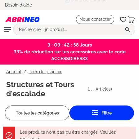
5 ans de garantie
Besoin d'aide
tenu principal
Nous contacter
3 : 09 : 42 : 57
Jours
33% de réduction sur les accessoires avec le code
ACCESSOIRES33
Accueil
Jeux de plein air
Structures et Tours
(
. . .
Articles)
d'escalade
Toutes les catégories
Filtre
Les produits n’ont pas pu être chargés. Veuillez
réessayer.