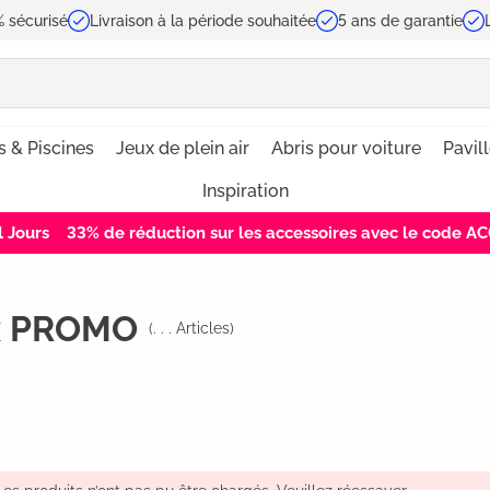
 sécurisé
Livraison à la période souhaitée
5 ans de garantie
 & Piscines
Jeux de plein air
Abris pour voiture
Pavil
Inspiration
1
Jours
33% de réduction sur les accessoires avec le code 
ux PROMO
(
. . .
Articles)