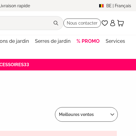
Livraison rapide
BE
|
Français
Nous contacter
lons de jardin
Serres de jardin
% PROMO
Services
ACCESSOIRES33
Meilleures ventes