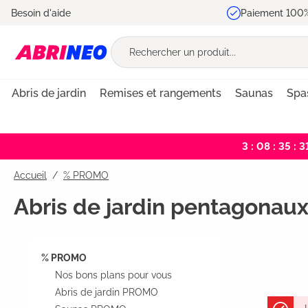
Besoin d'aide
Paiement 100%
recherche
Passer à la navigation principale
Abris de jardin
Remises et rangements
Saunas
Spas
3 : 08 : 35 : 3
Accueil
% PROMO
Abris de jardin pentagona
% PROMO
Nos bons plans pour vous
Abris de jardin PROMO