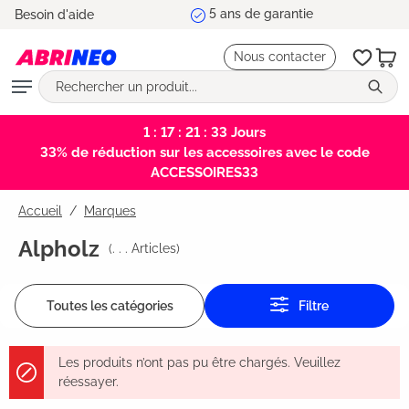
5 ans de garantie
Besoin d'aide
tenu principal
Nous contacter
1 : 17 : 21 : 32
Jours
33% de réduction sur les accessoires avec le code
ACCESSOIRES33
Accueil
Marques
Alpholz
(
. . .
Articles)
Toutes les catégories
Filtre
Les produits n’ont pas pu être chargés. Veuillez
réessayer.