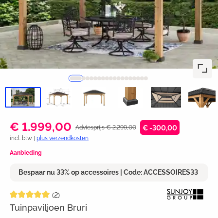
€ 1.999,00
Adviesprijs € 2.299,00
€ -300,00
incl. btw |
plus verzendkosten
Aanbieding
Bespaar nu 33% op accessoires | Code: ACCESSOIRES33
Gemiddelde waardering van 5 van 5 sterren
(2)
Tuinpaviljoen Bruri