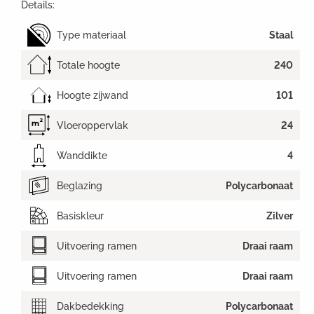
Details:
Type materiaal
Staal
Totale hoogte
240
Hoogte zijwand
101
Vloeroppervlak
24
Wanddikte
4
Beglazing
Polycarbonaat
Basiskleur
Zilver
Uitvoering ramen
Draai raam
Uitvoering ramen
Draai raam
Dakbedekking
Polycarbonaat