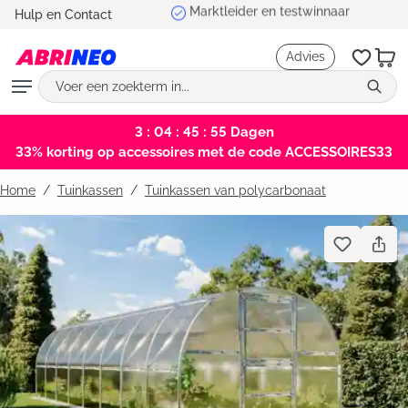
Marktleider en testwinnaar
Hulp en Contact
hoofdinhoud
Advies
3 : 04 : 45 : 55
Dagen
33% korting op accessoires met de code ACCESSOIRES33
Home
Tuinkassen
/
Tuinkassen van polycarbonaat
Bildergalerie überspringen