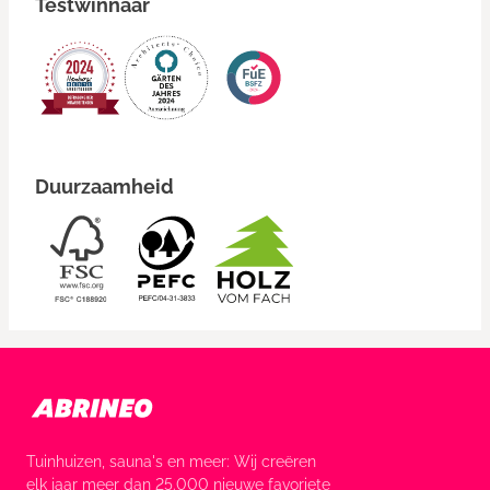
Testwinnaar
Duurzaamheid
Tuinhuizen, sauna's en meer: Wij creëren
elk jaar meer dan 25.000 nieuwe favoriete