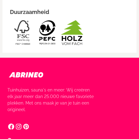
Duurzaamheid
Tuinhuizen, sauna's en meer: Wij creëren
elk jaar meer dan 25.000 nieuwe favoriete
plekken. Met ons maak je van je tuin een
origineel.